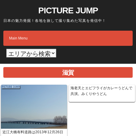
Skip
PICTURE JUMP
to
content
日本の魅力発掘！各地を旅して撮り集めた写真を発信中！
Main Menu
滋賀
海老天とエビフライがカレーうどんで
共演。みくりやうどん
近江大橋有料道路は2013年12月26日