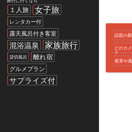
旅行に行くなら
女子旅
１人旅
レンタカー付
露天風呂付き客室
話題の
家族旅行
混浴温泉
どのカ
ト
離れ宿
貸切風呂
夜景や
グルメプラン
サプライズ付