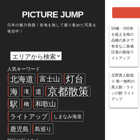
Skip
to
PICTURE JUMP
content
日本の魅力発掘！各地を旅して撮り集めた写真を
50種・200本
発信中！
を超える桜の
品種の多さで
有名な二条城
圧巻の夜桜ラ
イトアップ
人気キーワード
北野異人館巡
灯台
北海道
富士山
り 唯一無料の
異人館・ライ
京都散策
海
道
滝
ンの館 ライト
アップ
駅
和歌山
橋
ライトアップ
しまなみ海道
鹿児島
島巡り