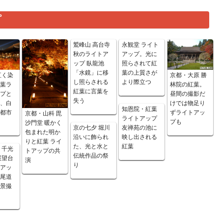
プ
鷲峰山 高台寺
永観堂 ライト
秋のライトア
アップ。光に
ップ 臥龍池
照らされて紅
「水鏡」に移
葉の上質さが
紅く染
京都・大原 勝
し照らされる
より際立つ
紅葉ラ
林院の紅葉。
紅葉に言葉を
ップと
昼間の撮影だ
失う
線、白
けでは物足り
知恩院・紅葉
京都市
ずライトアッ
京都・山科 毘
ライトアップ
プも
沙門堂 暖かく
京の七夕 堀川
友禅苑の池に
包まれた明か
沿いに飾られ
映し出される
りと紅葉 ライ
た、光と水と
紅葉
 千光
トアップの共
伝統作品の祭
展望台
演
り
トアッ
た尾道
夜景撮