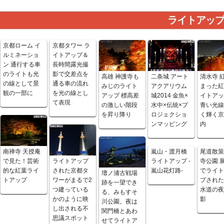
ライトアッ
京都ローム イ
京都タワー ラ
ルミネーショ
イトアップ＆
ン 通行する車
長時間露光撮
のライトも光
影で交差点を
高雄 神護寺も
二条城 アート
清水寺 
の線として景
通る車の流れ
みじのライト
アクアリウム
まった
観の一部に
を光の線とし
アップ 標高差
城2014 金魚×
イトア
て表現
の激しい階段
水中×伝統×プ
青い光
を昇り降り
ロジェクショ
く輝く
ンマッピング
内
嵐山・渡月橋
尾道散策
南禅寺 天授庵
ライトアップ -
寺公園 
で見た！芸術
ライトアップ
嵐山花灯路-
でライ
的な紅葉ライ
された京都タ
壇ノ浦古戦場
プされ
トアップ
ワーがまるで2
跡を一望でき
水道の
つ建っている
る、みもすそ
影
かのように映
川公園。夜は
し出される不
関門橋とあわ
思議スポット
せてライトア