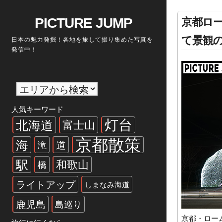
Skip
to
PICTURE JUMP
京都ロ
content
て景観
日本の魅力発掘！各地を旅して撮り集めた写真を
発信中！
人気キーワード
灯台
北海道
富士山
京都散策
海
道
滝
駅
和歌山
橋
ライトアップ
しまなみ海道
鹿児島
島巡り
京都・ロー