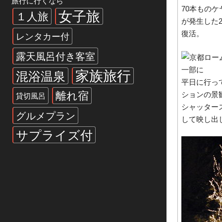
旅行に行くなら
70本もの
女子旅
１人旅
が発生した2
復活。
レンタカー付
露天風呂付き客室
家族旅行
混浴温泉
平日に行っ
離れ宿
ションの景
貸切風呂
シャッター
グルメプラン
して映し出
サプライズ付