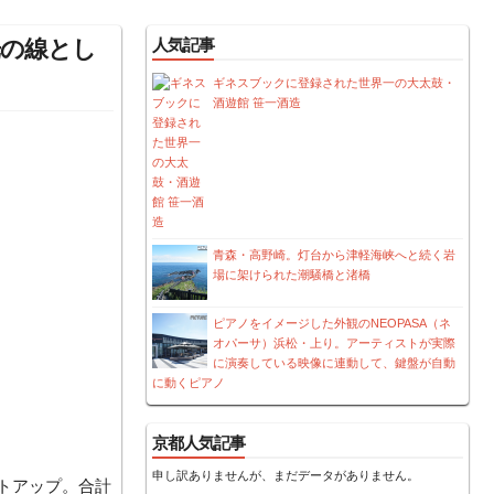
光の線とし
人気記事
ギネスブックに登録された世界一の大太鼓・
酒遊館 笹一酒造
青森・高野崎。灯台から津軽海峡へと続く岩
場に架けられた潮騒橋と渚橋
ピアノをイメージした外観のNEOPASA（ネ
オパーサ）浜松・上り。アーティストが実際
に演奏している映像に連動して、鍵盤が自動
に動くピアノ
京都人気記事
申し訳ありませんが、まだデータがありません。
トアップ。合計