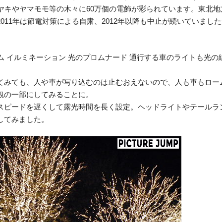
ケヤキやヤマモモ等の木々に60万個の電飾が彩られています。東北
011年は節電対策による自粛、2012年以降も中止が続いていましたが
てみても、人や車が写り込むのは止むおえないので、人も車もロー
観の一部にしてみることに。
スピードを遅くして露光時間を長く設定。ヘッドライトやテールラ
してみました。