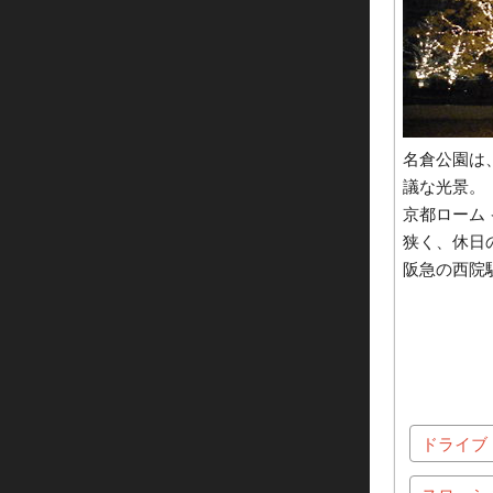
名倉公園は
議な光景。
京都ローム
狭く、休日
阪急の西院
ドライブ