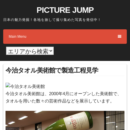
Skip
PICTURE JUMP
to
content
日本の魅力発掘！各地を旅して撮り集めた写真を発信中！
Main Menu
今治タオル美術館で製造工程見学
今治タオル美術館は、2000年4月にオープンした美術館で、
タオルを用いた数々の芸術作品などを展示しています。