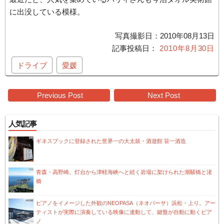
に出没している模様。
写真撮影日：2010年08月13日
2010年8月30日
ドライブ
愛媛
Post
Previous Post
Next Post
navigation
人気記事
ギネスブックに登録された世界一の大太鼓・酒遊館 笹一酒造
青森・高野崎。灯台から津軽海峡へと続く岩場に架けられた潮騒橋と渚
橋
ピアノをイメージした外観のNEOPASA（ネオパーサ）浜松・上り。アー
ティストが実際に演奏している映像に連動して、鍵盤が自動に動くピア
ノ