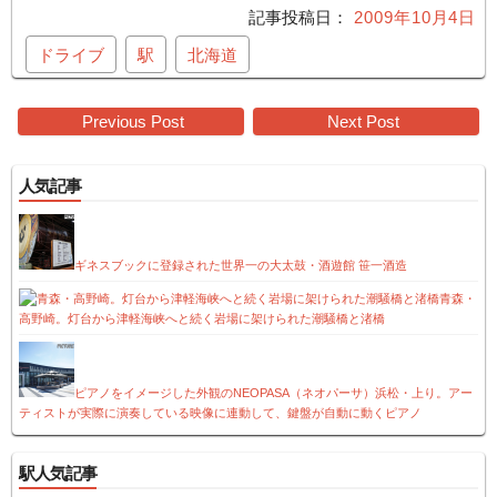
2009年10月4日
ドライブ
駅
北海道
Post
Previous Post
Next Post
navigation
人気記事
ギネスブックに登録された世界一の大太鼓・酒遊館 笹一酒造
青森・
高野崎。灯台から津軽海峡へと続く岩場に架けられた潮騒橋と渚橋
ピアノをイメージした外観のNEOPASA（ネオパーサ）浜松・上り。アー
ティストが実際に演奏している映像に連動して、鍵盤が自動に動くピアノ
駅人気記事