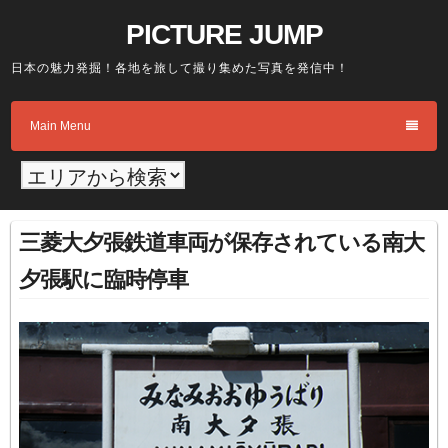
Skip
PICTURE JUMP
to
content
日本の魅力発掘！各地を旅して撮り集めた写真を発信中！
Main Menu
三菱大夕張鉄道車両が保存されている南大
夕張駅に臨時停車