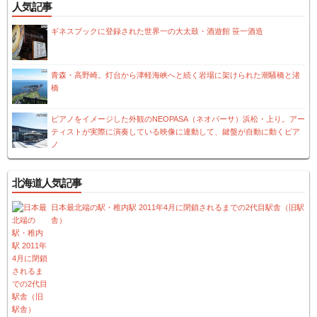
navigation
人気記事
ギネスブックに登録された世界一の大太鼓・酒遊館 笹一酒造
青森・高野崎。灯台から津軽海峡へと続く岩場に架けられた潮騒橋と渚
橋
ピアノをイメージした外観のNEOPASA（ネオパーサ）浜松・上り。アー
ティストが実際に演奏している映像に連動して、鍵盤が自動に動くピア
ノ
北海道人気記事
日本最北端の駅・稚内駅 2011年4月に閉鎖されるまでの2代目駅舎（旧駅
舎）