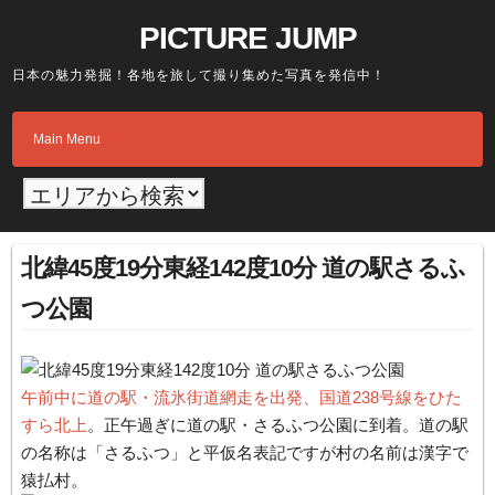
Skip
PICTURE JUMP
to
content
日本の魅力発掘！各地を旅して撮り集めた写真を発信中！
Main Menu
北緯45度19分東経142度10分 道の駅さるふ
つ公園
午前中に道の駅・流氷街道網走を出発、国道238号線をひた
すら北上
。正午過ぎに道の駅・さるふつ公園に到着。道の駅
の名称は「さるふつ」と平仮名表記ですが村の名前は漢字で
猿払村。