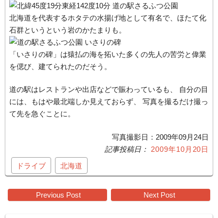
北海道を代表するホタテの水揚げ地として有名で、ほたて化
石群というという岩のかたまりも。
「いさりの碑」は猿払の海を拓いた多くの先人の苦労と偉業
を偲び、建てられたのだそう。
道の駅はレストランや出店などで賑わっているも、 自分の目
には、もはや最北端しか見えておらず、 写真を撮るだけ撮っ
て先を急ぐことに。
写真撮影日：2009年09月24日
2009年10月20日
ドライブ
北海道
Post
Previous Post
Next Post