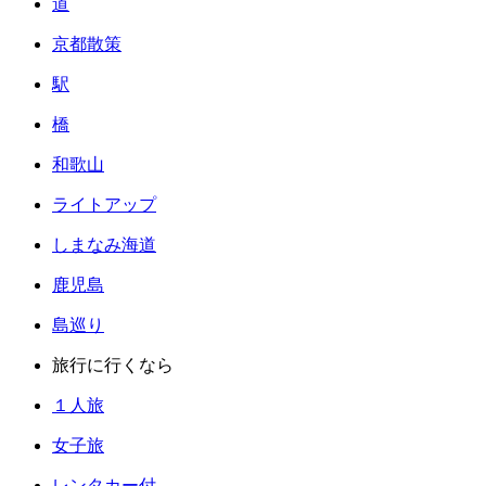
道
京都散策
駅
橋
和歌山
ライトアップ
しまなみ海道
鹿児島
島巡り
旅行に行くなら
１人旅
女子旅
レンタカー付