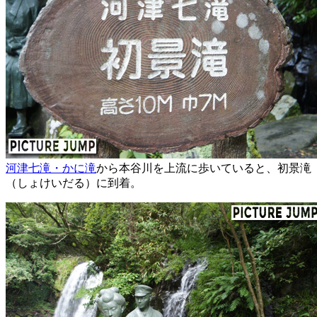
河津七滝・かに滝
から本谷川を上流に歩いていると、初景滝
（しょけいだる）に到着。