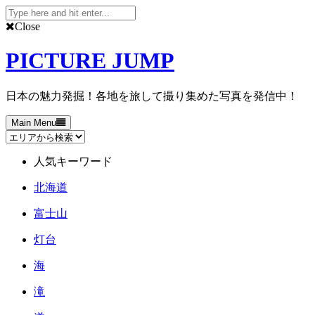
Search
for:
Close
Skip
to
PICTURE JUMP
content
日本の魅力発掘！各地を旅して撮り集めた写真を発信中！
Main Menu
人気キーワード
北海道
富士山
灯台
海
滝