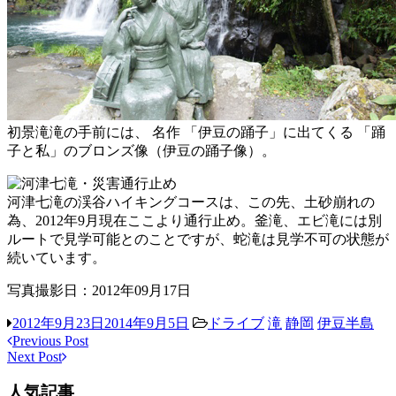
初景滝滝の手前には、 名作 「伊豆の踊子」に出てくる 「踊
子と私」のブロンズ像（伊豆の踊子像）。
河津七滝の渓谷ハイキングコースは、この先、土砂崩れの
為、2012年9月現在ここより通行止め。釜滝、エビ滝には別
ルートで見学可能とのことですが、蛇滝は見学不可の状態が
続いています。
写真撮影日：2012年09月17日
2012年9月23日
2014年9月5日
ドライブ
滝
静岡
伊豆半島
Post
Previous Post
Next Post
navigation
人気記事