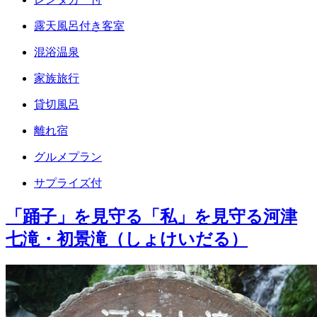
露天風呂付き客室
混浴温泉
家族旅行
貸切風呂
離れ宿
グルメプラン
サプライズ付
「踊子」を見守る「私」を見守る河津
七滝・初景滝（しょけいだる）