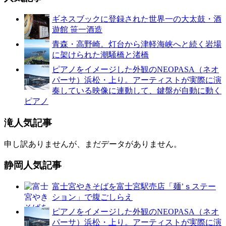
ギネスブックに登録された世界一の大太鼓・酒
遊館 笹一酒造
青森・高野崎。灯台から津軽海峡へと続く岩場
に架けられた潮騒橋と渚橋
ピアノをイメージした外観のNEOPASA（ネオ
パーサ）浜松・上り。アーティストが実際に演
奏している映像に連動して、鍵盤が自動に動く
ピアノ
滝人気記事
申し訳ありませんが、まだデータがありません。
静岡人気記事
富士宮やきそばを富士宮駅売店「麺’ｓステー
ション」で腹ごしらえ
ピアノをイメージした外観のNEOPASA（ネオ
パーサ）浜松・上り。アーティストが実際に演