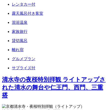
レンタカー付
露天風呂付き客室
混浴温泉
家族旅行
貸切風呂
離れ宿
グルメプラン
サプライズ付
清水寺の夜桜特別拝観 ライトアップさ
れた清水の舞台や仁王門、西門、三重
搭