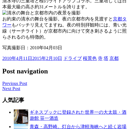
清水寺の三重塔と桜のライトアップコラボ。三重塔しては日
本最大級の高さ約31メートルを誇ります。
お約束の清水の舞台を撮影。夜の京都市内を見渡すと
京都タ
ワー
もバッチリ見えてますね。夜の特別拝観時には、青い光
線（サーチライト）が京都市内に向けて突き刺さるように照
らされるのも特徴的。
写真撮影日：2010年04月03日
2010年4月11日
2015年2月10日
ドライブ
桜景色
寺
塔
京都
Post navigation
Previous Post
Next Post
人気記事
ギネスブックに登録された世界一の大太鼓・酒
遊館 笹一酒造
青森・高野崎。灯台から津軽海峡へと続く岩場