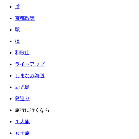
道
京都散策
駅
橋
和歌山
ライトアップ
しまなみ海道
鹿児島
島巡り
旅行に行くなら
１人旅
女子旅